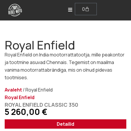
0
Royal Enfield
Royal Enfield on India mootorrattatootja, mille peakontor
ja tootmine asuvad Chennais. Tegemist on maailma
vanima mootorrattabrändiga, mis on olnud pidevas
tootmises.
Avaleht
/
Royal Enfield
Royal Enfield
ROYAL ENFIELD CLASSIC 350
5 260,00
€
Detailid