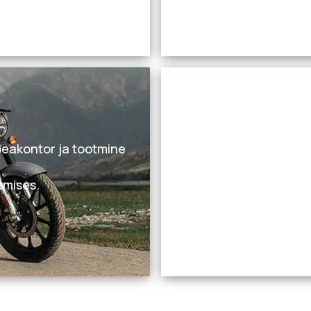
Vaata tooteid
 peakontor ja tootmine
tmises.
Vaata tooteid