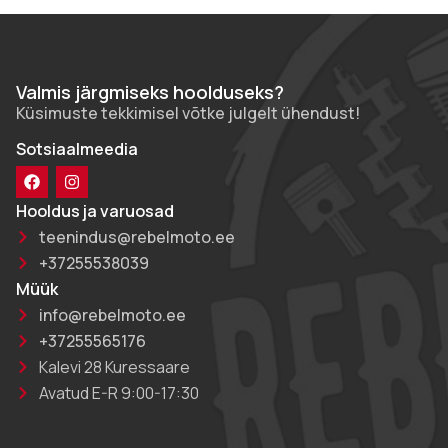
Valmis järgmiseks hoolduseks?
Küsimuste tekkimisel võtke julgelt ühendust!
Sotsiaalmeedia
Hooldus ja varuosad
teenindus@rebelmoto.ee
+37255538039
Müük
info@rebelmoto.ee
+37255565176
Kalevi 28 Kuressaare
Avatud E-R 9:00-17:30