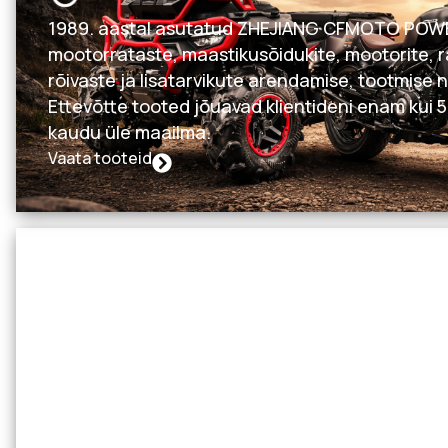
1989. aastal asutatud ZHEJIANG CFMOTO POWER
mootorrataste, maastikusõidukite, mootorite, 
rõivaste ja lisatarvikute arendamise, tootmise 
Ettevõtte tooted jõuavad klientideni enam kui
kaudu üle maailma.
Vaata tooteid