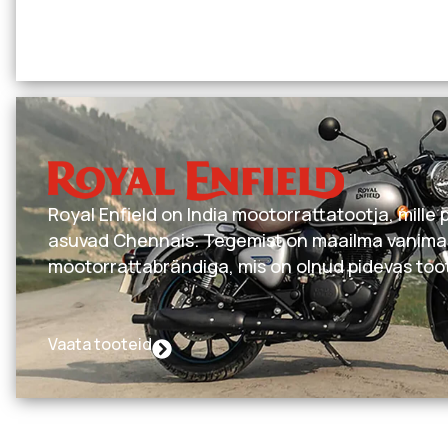
Vaata tooteid
Royal Enfield on India mootorrattatootja, mille
asuvad Chennais. Tegemist on maailma vanima
mootorrattabrändiga, mis on olnud pidevas too
Vaata tooteid