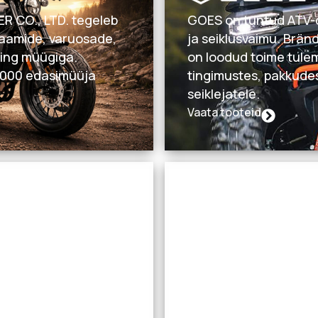
 CO., LTD. tegeleb
GOES on tuntud ATV-de
raamide, varuosade,
ja seiklusvaimu. Brän
ning müügiga.
on loodud toime tulem
 5000 edasimüüja
tingimustes, pakkudes
seiklejatele.
Vaata tooteid