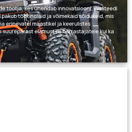
 tootja, kes ühendab innovatsiooni, kvaliteedi
d pakub töökindlaid ja võimekaid sõidukeid, mis
a erinevatel maastikel ja keerulistes
 suurepärast elamust nii harrastajatele kui ka