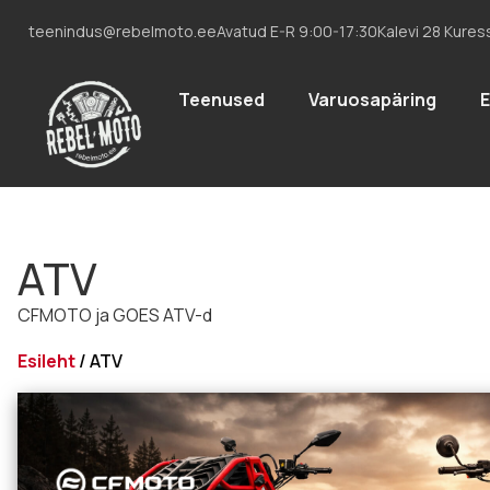
teenindus@rebelmoto.ee
Avatud E-R 9:00-17:30
Kalevi 28 Kures
Teenused
Varuosapäring
ATV
CFMOTO ja GOES ATV-d
Esileht
/ ATV