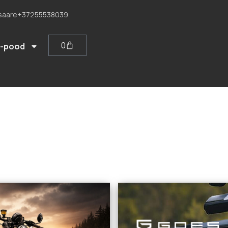
saare
+37255538039
0
E-pood