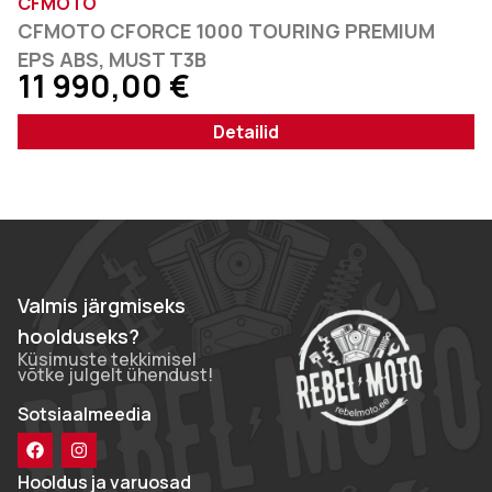
CFMOTO
CFMOTO CFORCE 1000 TOURING PREMIUM
EPS ABS, MUST T3B
11 990,00
€
Detailid
Valmis järgmiseks
hoolduseks?
Küsimuste tekkimisel
võtke julgelt ühendust!
Sotsiaalmeedia
Hooldus ja varuosad