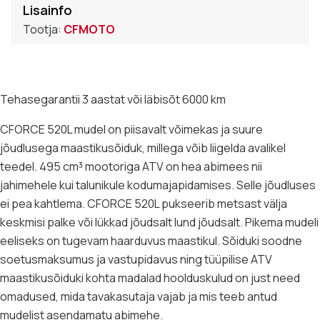
Lisainfo
Tootja:
CFMOTO
Tehasegarantii 3 aastat või läbisõt 6000 km
CFORCE 520L mudel on piisavalt võimekas ja suure
jõudlusega maastikusõiduk, millega võib liigelda avalikel
teedel. 495 cm³ mootoriga ATV on hea abimees nii
jahimehele kui talunikule kodumajapidamises. Selle jõudluses
ei pea kahtlema. CFORCE 520L pukseerib metsast välja
keskmisi palke või lükkad jõudsalt lund jõudsalt. Pikema mudeli
eeliseks on tugevam haarduvus maastikul. Sõiduki soodne
soetusmaksumus ja vastupidavus ning tüüpilise ATV
maastikusõiduki kohta madalad hoolduskulud on just need
omadused, mida tavakasutaja vajab ja mis teeb antud
mudelist asendamatu abimehe.