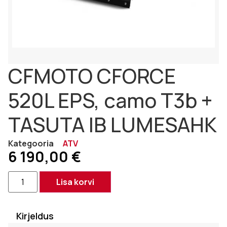
CFMOTO CFORCE
520L EPS, camo T3b +
TASUTA IB LUMESAHK
Kategooria
ATV
6 190,00
€
Lisa korvi
Kirjeldus