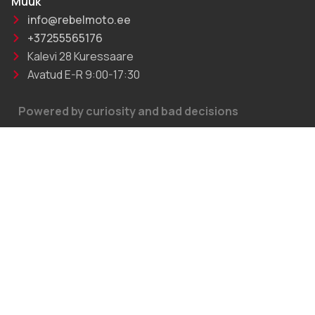
Müük
info@rebelmoto.ee
+37255565176
Kalevi 28 Kuressaare
Avatud E-R 9:00-17:30
Powered by curiosity and bad decisions