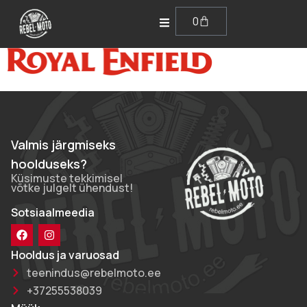
0
Valmis järgmiseks
hoolduseks?
Küsimuste tekkimisel
võtke julgelt ühendust!
Sotsiaalmeedia
Hooldus ja varuosad
teenindus@rebelmoto.ee
+37255538039