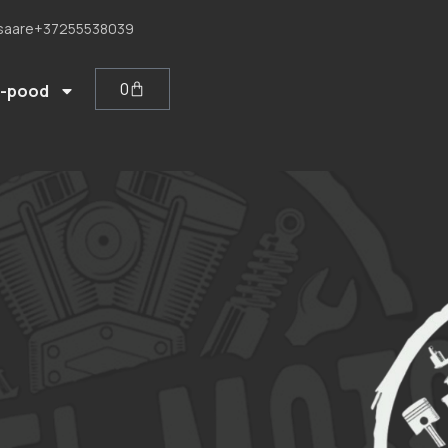
saare
+37255538039
0
E-pood