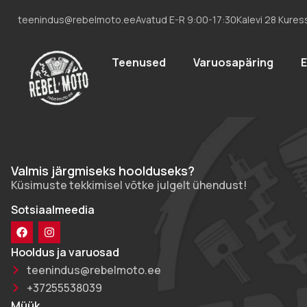
teenindus@rebelmoto.ee
Avatud E-R 9:00-17:30
Kalevi 28 Kures
Teenused
Varuosapäring
Valmis järgmiseks hoolduseks?
Küsimuste tekkimisel võtke julgelt ühendust!
Sotsiaalmeedia
Hooldus ja varuosad
teenindus@rebelmoto.ee
+37255538039
Müük