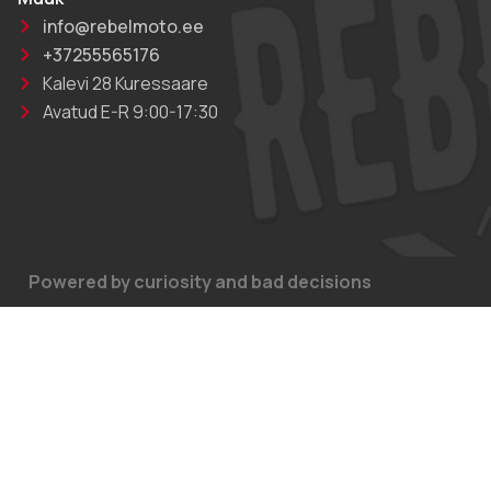
info@rebelmoto.ee
+37255565176
Kalevi 28 Kuressaare
Avatud E-R 9:00-17:30
Powered by curiosity and bad decisions