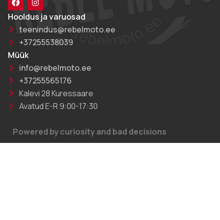
Hooldus ja varuosad
teenindus@rebelmoto.ee
+37255538039
Müük
info@rebelmoto.ee
+37255565176
Kalevi 28 Kuressaare
Avatud E-R 9:00-17:30
Powered by curiosity and bad decisions