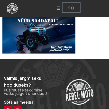
0
Valmis järgmiseks
hoolduseks?
Küsimuste tekkimisel
võtke julgelt ühendust!
Sotsiaalmeedia