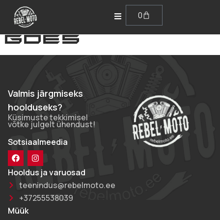
0
Valmis järgmiseks
hoolduseks?
Küsimuste tekkimisel
võtke julgelt ühendust!
Sotsiaalmeedia
Hooldus ja varuosad
teenindus@rebelmoto.ee
+37255538039
Müük