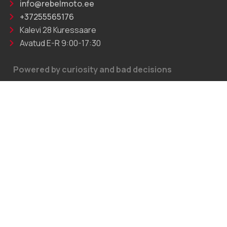
info@rebelmoto.ee
+37255565176
Kalevi 28 Kuressaare
Avatud E-R 9:00-17:30
Powered by curiosity and bad decisions