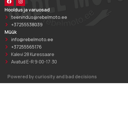
Hooldus ja varuosad
teenindus@rebelmoto.ee
+37255538039
Müük
info@rebelmoto.ee
+37255565176
Kalevi 28 Kuressaare
Avatud E-R 9:00-17:30
Powered by curiosity and bad decisions