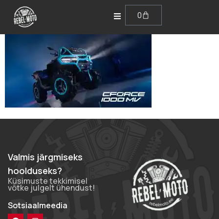
0
Valmis järgmiseks
hoolduseks?
Küsimuste tekkimisel
võtke julgelt ühendust!
Sotsiaalmeedia