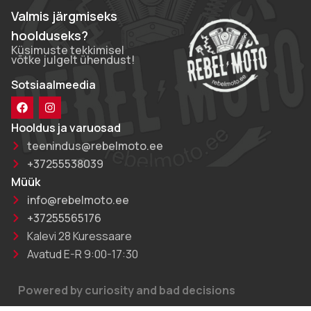
Valmis järgmiseks
hoolduseks?
Küsimuste tekkimisel
võtke julgelt ühendust!
Sotsiaalmeedia
Hooldus ja varuosad
teenindus@rebelmoto.ee
+37255538039
Müük
info@rebelmoto.ee
+37255565176
Kalevi 28 Kuressaare
Avatud E-R 9:00-17:30
Powered by curiosity and bad decisions