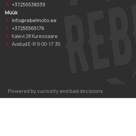
+37255538039
Müük
info@rebelmoto.ee
+37255565176
Kalevi 28 Kuressaare
Avatud E-R 9:00-17:30
Powered by curiosity and bad decisions