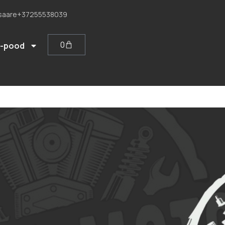
saare
+37255538039
0
E-pood