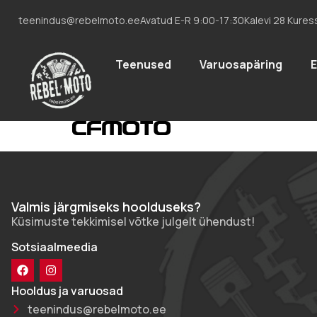
teenindus@rebelmoto.ee
Avatud E-R 9:00-17:30
Kalevi 28 Kures
Teenused
Varuosapäring
Valmis järgmiseks hoolduseks?
Küsimuste tekkimisel võtke julgelt ühendust!
Sotsiaalmeedia
Hooldus ja varuosad
teenindus@rebelmoto.ee