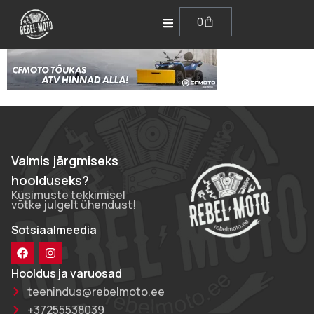
0
Valmis järgmiseks
hoolduseks?
Küsimuste tekkimisel
võtke julgelt ühendust!
Sotsiaalmeedia
Hooldus ja varuosad
teenindus@rebelmoto.ee
+37255538039